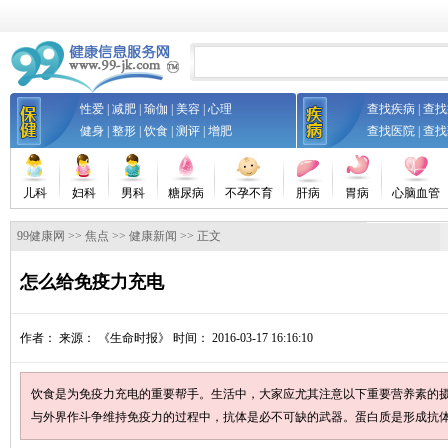
性爱
|
减肥
|
瑜伽
|
美容
|
心理
查找疾病
|
查找
健身
|
整形
|
饮食
|
测评
|
增肥
查找医院
|
查找
儿科
妇科
男科
糖尿病
不孕不育
肝病
胃病
心脑血管
99健康网
>>
焦点
>>
健康新闻
>> 正文
怎么给免疫力充电
作者：
来源：
《生命时报》
时间： 2016-03-17 16:16:10
饮食是为免疫力充电的重要帮手。生活中，大家应尤其注意以下重要营养素的摄
与外界作斗争维持免疫力的过程中，抗体是必不可缺的武器。蛋白质是形成抗