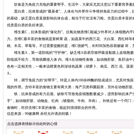
饮食是为免疫力充电的重要帮手。生活中，大家应尤其注意以下重要营养素
蛋白质，抗体形成的“奠基者”。人体在与外界作斗争维持免疫力的过程中，
的基础，缺乏蛋白质直接影响抗体合成，相当于打仗没有刀枪。含蛋白质丰富的
优质蛋白质的良好来源。
维生素C，抗体形成的“催化剂”。抗氧化物质维C能减少外界对人体细胞内平
力。含维C最丰富的食物就是新鲜果 蔬，如蔬菜中的西兰花、大白菜、西红柿等
桃、木瓜、草莓等。不过需要提醒的是，维C很娇气，长时间加热容易被破 坏，
维生素A，第一道防线的“守护神”。缺乏维A容易导致呼吸道黏膜上皮细胞萎
防线就不给力，导致病菌侵入体 内。维A在动物性食物，如动物肝脏、鱼肝油中
色有一定相关性，一般来说橙黄色和深绿色蔬果（胡萝卜、南瓜、西兰 花、菠菜
A。
锌，调节免疫力的“好帮手”。锌是人体内100余种酶的组成成分，尤其对免
视的作用。含锌丰富的食物主要有两大类：海产贝类和菌菇类，另外在动物肝脏
铁，抗体形成的有力后盾。缺铁可导致免疫细胞数量减少，进而影响抗体产生
手”，如动物肝脏、动物血、红肉 （猪瘦肉、牛肉、羊肉）。补铁还有一个窍门
食物时，吃些含维C丰富的食物，能起到强强联合的作用。
点击选择表情标示你此时的心情