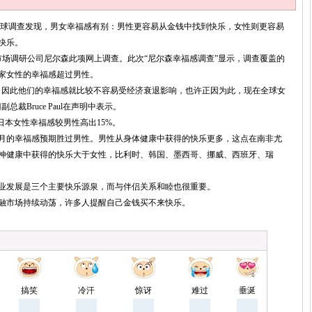
项全球调查发现，男女幸福感有别：男性更容易从金钱中找到快乐，女性则更容易
快乐。
市场调研公司尼尔森此项网上调查。此次“尼尔森幸福感调查”显示，调查覆盖的
国家女性的幸福感超过男性。
因此他们的幸福感就比较不容易受经济衰退影响，也许正因为此，现在全球女
裁Bruce Paul在声明中表示。
本女性幸福感较男性高出15%。
的幸福感预期胜过男性。男性从身体健康中获得的快乐更多，这点在南非尤
神健康中获得的快乐大于女性，比利时、韩国、墨西哥、挪威、西班牙、瑞
发展是三个主要快乐源泉，而与伴侣关系和睦也很重要。
市场持续动荡，许多人提醒自己金钱买不来快乐。
搞笑
冷汗
惊讶
难过
垂涎