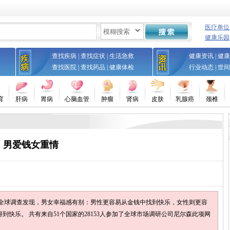
医疗单位
健康乐园
查找疾病
|
查找症状
|
生活急救
健康资讯
|
健康
查找医院
|
查找药品
|
健康体检
行业动态
|
世间
育
肝病
胃病
心脑血管
肿瘤
肾病
皮肤
乳腺癌
颈椎
：男爱钱女重情
一项全球调查发现，男女幸福感有别：男性更容易从金钱中找到快乐，女性则更容
快乐。 共有来自51个国家的28153人参加了全球市场调研公司尼尔森此项网