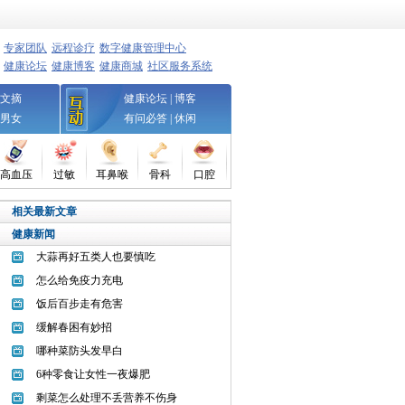
专家团队
远程诊疗
数字健康管理中心
健康论坛
健康博客
健康商城
社区服务系统
文摘
健康论坛
|
博客
男女
有问必答
|
休闲
高血压
过敏
耳鼻喉
骨科
口腔
相关最新文章
健康新闻
大蒜再好五类人也要慎吃
怎么给免疫力充电
饭后百步走有危害
缓解春困有妙招
哪种菜防头发早白
6种零食让女性一夜爆肥
剩菜怎么处理不丢营养不伤身