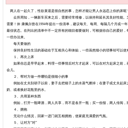
两人在一起久了，性欲衰退是很自然的事，怎样才能让男人永远恋上你的床呢
众所周知，一辆新车买来之后，需要经常维修，以保持和延长其良好性能。
需要！休·康佩尔曾在1994年提出一份清单，建议每天、每周、每隔几个月或一
最佳状态。在列出的清单中不一定所有的细目都要做到，可根据你自己的爱好，
一些办法来。
每天要做的
保持良好性生活的基础在于互相关心和体贴，一些虽然细小的琐事却可以使
１、再次上床
如果你总是早早起来，料理一些事情后对方才起床，可以在对方起床之前，再
会儿。
２、帮对方做一件哪怕是很细小的事
例如在丈夫刮胡子以前，妻子去把镜子上的水蒸气擦掉；在妻子或丈夫起床之
奶、或者换好花瓶里的水。
３、共用某种东西
例如，打开一瓶啤酒，两人共享，而不是各开一瓶；买一份报，两人传阅，
４、拥抱
无论什么情况，回家一进门就互相拥抱，使家庭充满爱的气氛。
５、让对方“对”