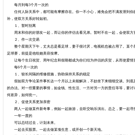
每月到每3个月一次的
任何人际关系中，都可能有摩擦存在。你一不小心，难免会把不满发泄到你的
补，使双方关系好转如初。
１、暂时别离
周末和你的好朋友一起，而让你的伴侣去看兄弟。暂时不在一起，会使双方
２、作一次交易
整个星期天下午，丈夫总是看足球，妻子很讨厌，电视机也被占用了。某个星
足球赛，前提是他给她美容按摩。
让每个生日祝贺、周年纪念和假期都成为你们结为伴侣的庆贺，从而使爱情
每6个月一次的
１、较长间隔的维修措施，协助保持关系的稳定
假如双方争论某件事长达一个月以上未能解决，不妨坐下来细细交谈。到底是
的办法。对一些重要的事情，如金钱、性生活、一方对另一方的责任等等，要讨
何差异，如何统一。
２、促使关系更加亲密
两人一起做某件新奇事，例如一起旅游，去听交响乐演出。总之，要一起寻
一年一度的
可以总结过去，计划未来。
一起去买股票。一起去做某项生意，或开创一个新天地。