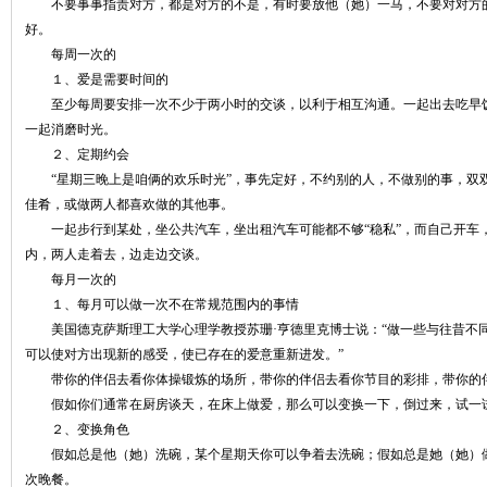
不要事事指责对方，都是对方的不是，有时要放他（她）一马，不要对对方的
好。
每周一次的
１、爱是需要时间的
至少每周要安排一次不少于两小时的交谈，以利于相互沟通。一起出去吃早饭
一起消磨时光。
２、定期约会
“星期三晚上是咱俩的欢乐时光”，事先定好，不约别的人，不做别的事，双
佳肴，或做两人都喜欢做的其他事。
一起步行到某处，坐公共汽车，坐出租汽车可能都不够“稳私”，而自己开车
内，两人走着去，边走边交谈。
每月一次的
１、每月可以做一次不在常规范围内的事情
美国德克萨斯理工大学心理学教授苏珊·亨德里克博士说：“做一些与往昔不
可以使对方出现新的感受，使已存在的爱意重新进发。”
带你的伴侣去看你体操锻炼的场所，带你的伴侣去看你节目的彩排，带你的
假如你们通常在厨房谈天，在床上做爱，那么可以变换一下，倒过来，试一
２、变换角色
假如总是他（她）洗碗，某个星期天你可以争着去洗碗；假如总是她（她）做
次晚餐。