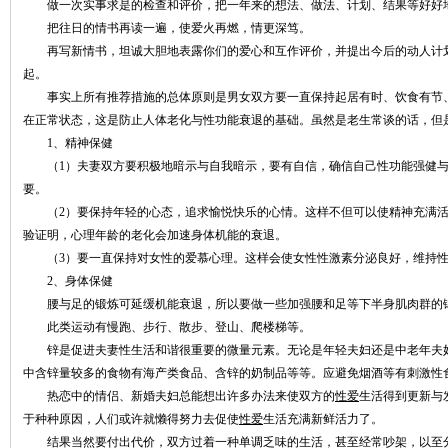
做一次实事求是的检查和评价，把一年来的想法、做法、计划、结果等好好
把往日的情书再读一遍，使爱火再燃，情更深笃。
再写新情书，坦诚大胆地表露你们的爱心和互作评价，并提出今后的动人计划
起。
事实上所有推荐措施的总体原则是男女双方要一直保持起居有时、饮食有节、
在正常状态，这是防止人体老化与性功能衰退的基础。虽然是老生常谈的话，但
1、精神保健
（1）夫妻双方要积极地暗示与自我暗示，要有自信，确信自己性功能强健与
要。
（2）要保持年轻的心态，追求愉悦快乐的心情。这样不但可以使精神充满活
验证明，心理年龄的老化会加速身体机能的衰退。
（3）要一直保持对女性的爱慕心理。这样会使女性性激素分泌良好，维持性
2、身体保健
腰与足的锻炼可延缓机能衰退，所以要做一些加强腰和足等下半身肌肉群的
此类运动有慢跑、步行、散步、登山、爬楼梯等。
锌是促进夫妻性生活和谐很重要的微量元素。无论是年轻夫妇还是中老年夫妇
中含锌量较多的食物有海产类食品、含锌的奶制品等等。应避免烟酒等有刺激性
热恋中的情侣、新婚夫妇总能想出许多办法来使双方的
性爱
生活得到更新与
于种种原因，人们或许就懒得努力去促使
性爱
生活充满新鲜活力了。
结果当然要付出代价，双方过着一种单调乏味的生活，甚至经常吵架，以至