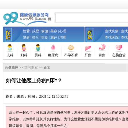
性爱
|
减肥
|
瑜伽
|
美容
|
心理
查找疾病
|
查找
健身
|
整形
|
饮食
|
测评
|
增肥
查找医院
|
查找
儿科
妇科
男科
糖尿病
不孕不育
肝病
胃病
心脑血管
99健康网
>>
世间男女
>> 正文
如何让他恋上你的“床”？
作者：
来源：
时间： 2008-12-12 10:52:41
两人在一起久了，性欲衰退是很自然的事，怎样才能让男人永远恋上你的床呢？
常维修，以保持和延长其良好性能。为什么性爱生活就不需要加以维护呢？当然需
建议每天、每周、每隔几个月或一年之