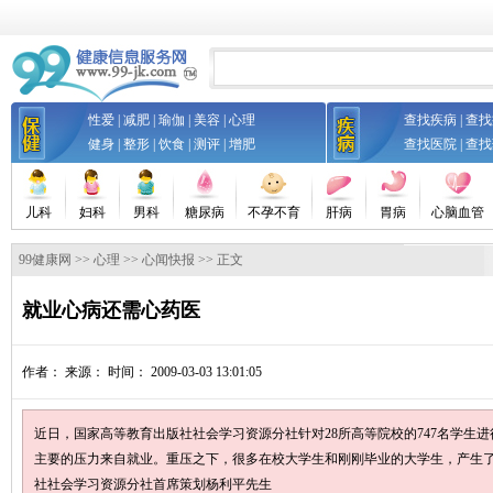
性爱
|
减肥
|
瑜伽
|
美容
|
心理
查找疾病
|
查找
健身
|
整形
|
饮食
|
测评
|
增肥
查找医院
|
查找
儿科
妇科
男科
糖尿病
不孕不育
肝病
胃病
心脑血管
99健康网
>>
心理
>>
心闻快报
>> 正文
就业心病还需心药医
作者：
来源：
时间： 2009-03-03 13:01:05
近日，国家高等教育出版社社会学习资源分社针对28所高等院校的747名学生进
主要的压力来自就业。重压之下，很多在校大学生和刚刚毕业的大学生，产生了
社社会学习资源分社首席策划杨利平先生